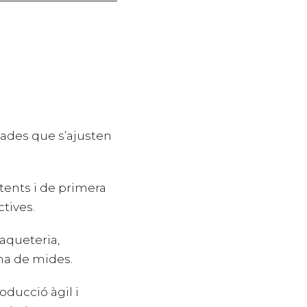
ades que s’ajusten
tents i de primera
ctives.
aqueteria,
a de mides.
ducció àgil i