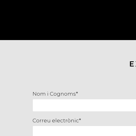
E
Nom i Cognoms*
Correu electrònic*