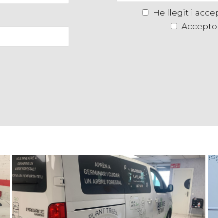
He llegit i acc
Accepto 